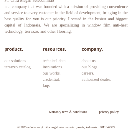
PT Citra Megah Selecomindo
is a company that was founded with a mission of providing convenience 
and service to every customer in the field of development, bringing in the 
best quality for you is our priority. Located in the busiest and biggest 
capital of Indonesia. We are specializing in window film anti-heat 
technology, terrazzo, and other flooring.
product.
resources.
company.
our solutions.
technical data.
about us.
terrazzo catalog.
inspirations.
our blogs.
our works.
careers. 
credential.
authorized dealer.
faqs.
warranty term & conditions
privacy policy
© 2025 
reflecto — pt. citra megah selecomindo · jakarta, indonesia · 0811847339