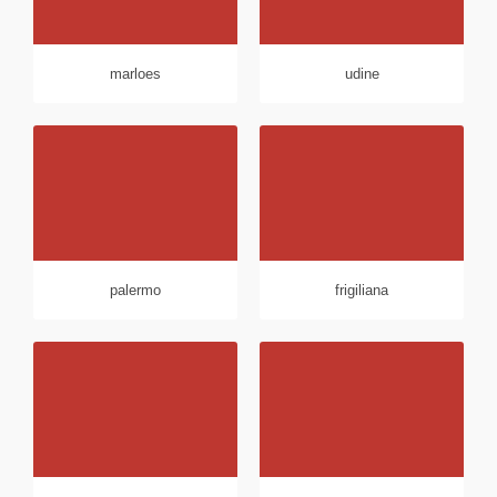
marloes
udine
palermo
frigiliana