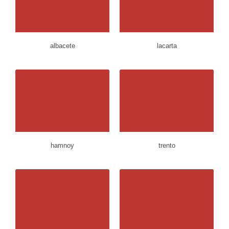
albacete
lacarta
hamnoy
trento