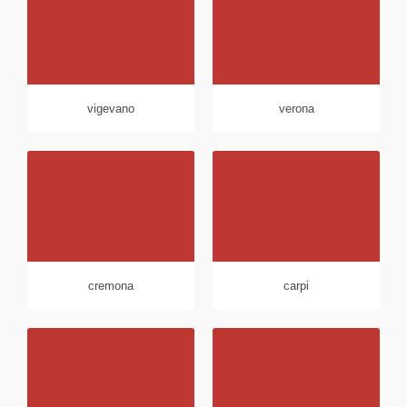
vigevano
verona
cremona
carpi