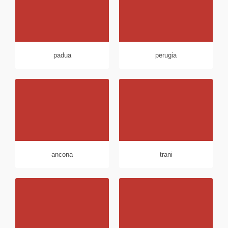
padua
perugia
ancona
trani