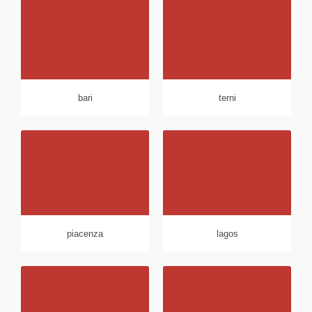
bari
terni
piacenza
lagos