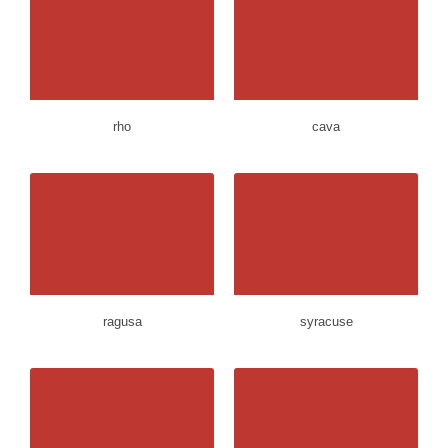
rho
cava
ragusa
syracuse