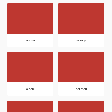
andria
navagio
albani
hallstatt