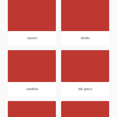
savero
elnido
sardinia
del greco