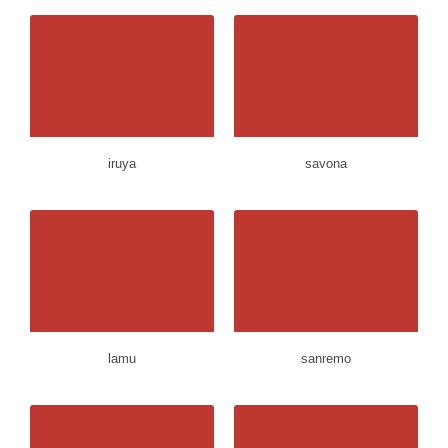
iruya
savona
lamu
sanremo