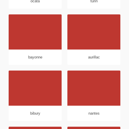
ocata
turin
bayonne
aurillac
bibury
nantes