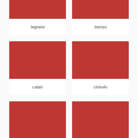
legnano
treviso
calais
ciniselo