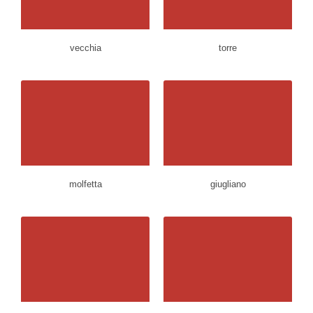
vecchia
torre
molfetta
giugliano