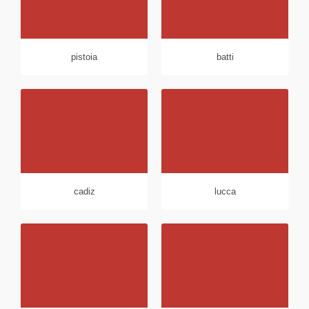
pistoia
batti
cadiz
lucca