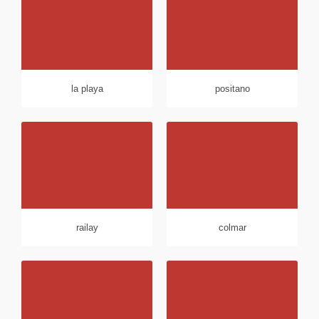
la playa
positano
railay
colmar