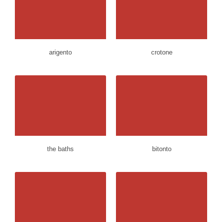
arigento
crotone
the baths
bitonto