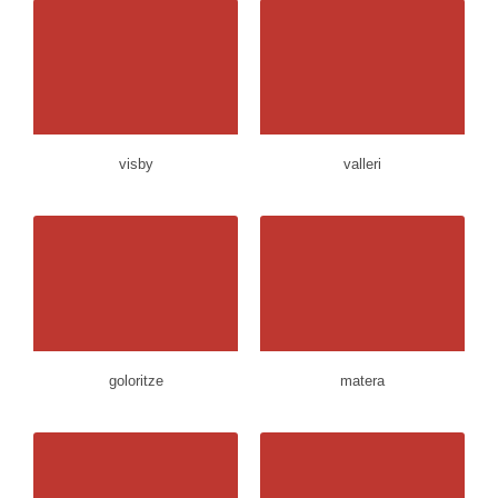
visby
valleri
goloritze
matera