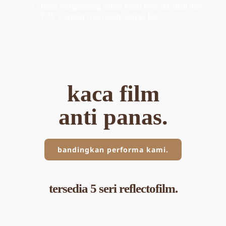
Tidak mengandung bahan kimia beracun, diuji oleh 
TUV German Dan masih banyak lagi
kaca film
anti panas.
bandingkan performa kami.
tersedia 5 seri 
reflectofilm
.