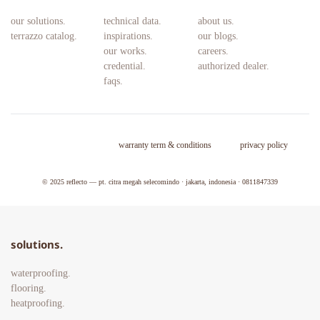
our solutions.
technical data.
about us.
terrazzo catalog.
inspirations.
our blogs.
our works.
careers. 
credential.
authorized dealer.
faqs.
warranty term & conditions
privacy policy
© 2025 
reflecto — pt. citra megah selecomindo · jakarta, indonesia · 0811847339
solutions.
waterproofing.
flooring.
heatproofing. 