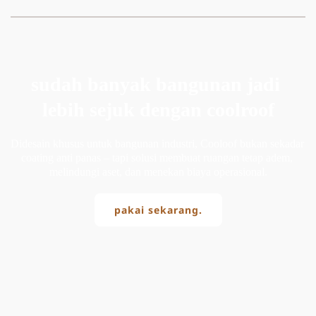
sudah banyak bangunan jadi 
lebih sejuk dengan coolroof
Didesain khusus untuk bangunan industri, Cooloof bukan sekadar 
coating anti panas – tapi solusi membuat ruangan tetap adem, 
melindungi aset, dan menekan biaya operasional.
pakai sekarang.